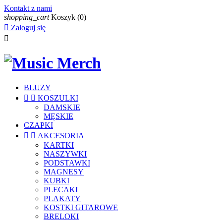
Kontakt z nami
shopping_cart
Koszyk
(0)

Zaloguj się

BLUZY


KOSZULKI
DAMSKIE
MĘSKIE
CZAPKI


AKCESORIA
KARTKI
NASZYWKI
PODSTAWKI
MAGNESY
KUBKI
PLECAKI
PLAKATY
KOSTKI GITAROWE
BRELOKI