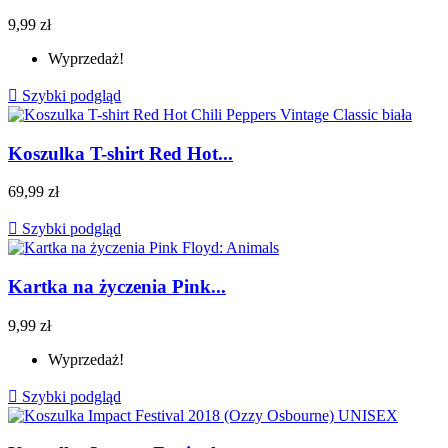
9,99 zł
Wyprzedaż!

Szybki podgląd
Koszulka T-shirt Red Hot...
69,99 zł

Szybki podgląd
Kartka na życzenia Pink...
9,99 zł
Wyprzedaż!

Szybki podgląd