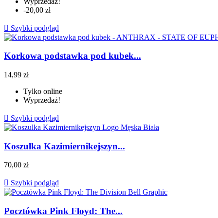
Wyprzedaż!
-20,00 zł

Szybki podgląd
Korkowa podstawka pod kubek...
14,99 zł
Tylko online
Wyprzedaż!

Szybki podgląd
Koszulka Kazimiernikejszyn...
70,00 zł

Szybki podgląd
Pocztówka Pink Floyd: The...