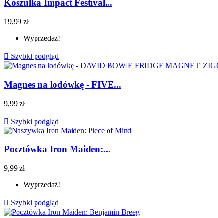
Koszulka Impact Festival...
19,99 zł
Wyprzedaż!

Szybki podgląd
Magnes na lodówkę - FIVE...
9,99 zł

Szybki podgląd
Pocztówka Iron Maiden:...
9,99 zł
Wyprzedaż!

Szybki podgląd