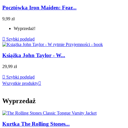
Pocztówka Iron Maiden: Fear...
9,99 zł
Wyprzedaż!

Szybki podgląd
Książka John Taylor - W...
29,99 zł

Szybki podgląd
Wszystkie produkty

Wyprzedaż
Kurtka The Rolling Stones...